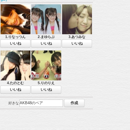
1.りなっつん
2.まゆらぶ
3.あつみな
4.たのとむ
5.りのりえ
好きな