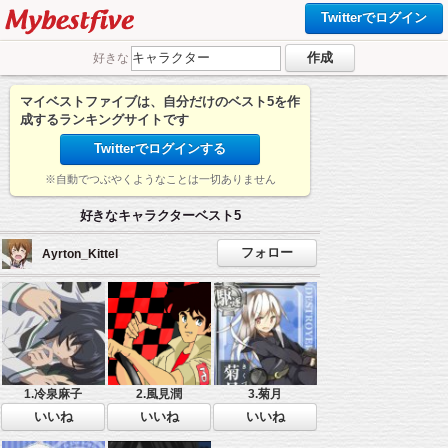
Twitterでログイン
好きな
マイベストファイブは、自分だけのベスト5を作
成するランキングサイトです
Twitterでログインする
※自動でつぶやくようなことは一切ありません
好きなキャラクターベスト5
Ayrton_Kittel
1.冷泉麻子
2.風見潤
3.菊月