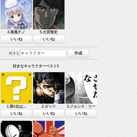
4.香風チノ
5.大宮智史
好きな
好きなキャラクターベスト5
1.第1位は...
2.ガッツ
3.ジョンス・リー